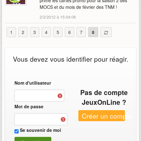
prime les cartes promo pour la saison 2 des
MOCS et du mois de février des TNM !
2/2/2012 à 15:04:06
1
2
3
4
5
6
7
8
Vous devez vous identifier pour réagir.
Nom d'utilisateur
Pas de compte
JeuxOnLine ?
Mot de passe
Créer un compte
Se souvenir de moi