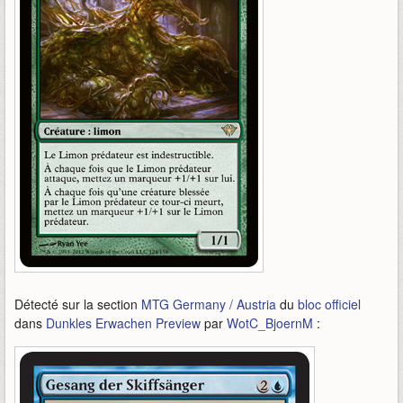
Détecté sur la section
MTG Germany / Austria
du
bloc officiel
dans
Dunkles Erwachen Preview
par
WotC_BjoernM
: