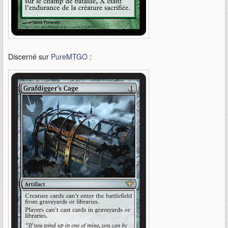
Discerné sur
PureMTGO
: