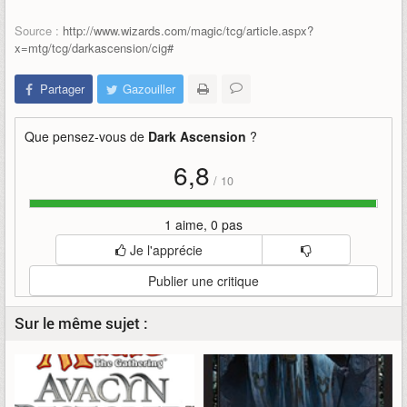
Source :
http://www.wizards.com/magic/tcg/article.aspx?
x=mtg/tcg/darkascension/cig#
Partager
Gazouiller
Que pensez-vous de
Dark Ascension
?
6,8
/
10
1 aime, 0 pas
Je l'apprécie
Publier une critique
Sur le même sujet :