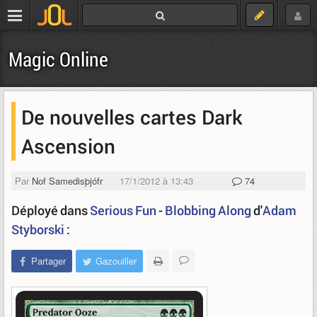
Magic Online
De nouvelles cartes Dark
Ascension
Par
Nof Samedisþjófr
17/1/2012 à 13:43
74
Déployé dans
Serious Fun
-
Blobbing Along
d'
Adam
Styborski
:
Partager
Gazouiller