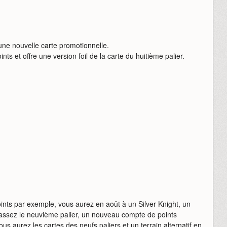
 une nouvelle carte promotionnelle.
ts et offre une version foil de la carte du huitième palier.
ints par exemple, vous aurez en août à un Silver Knight, un
dépassez le neuvième palier, un nouveau compte de points
us aurez les cartes des neufs paliers et un terrain alternatif en