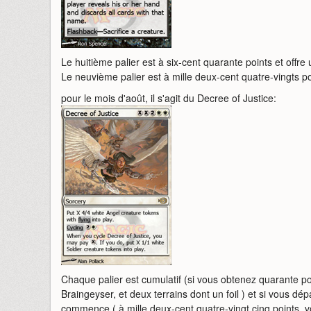
Le huitième palier est à six-cent quarante points et offre
Le neuvième palier est à mille deux-cent quatre-vingts poin
pour le mois d'août, il s'agit du Decree of Justice:
Chaque palier est cumulatif (si vous obtenez quarante po
Braingeyser, et deux terrains dont un foil ) et si vous 
commence ( à mille deux-cent quatre-vingt cinq points, vo