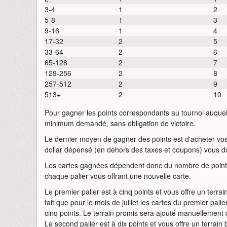
3-4
1
2
5-8
1
3
9-16
1
4
17-32
2
5
33-64
2
6
65-128
2
7
129-256
2
8
257-512
2
9
513+
2
10
Pour gagner les points correspondants au tournoi auquel v
minimum demandé, sans obligation de victoire.
Le dernier moyen de gagner des points est d'acheter vos
dollar dépensé (en dehors des taxes et coupons) vous d
Les cartes gagnées dépendent donc du nombre de points.
chaque palier vous offrant une nouvelle carte.
Le premier palier est à cinq points et vous offre un terrai
fait que pour le mois de juillet les cartes du premier pal
cinq points. Le terrain promis sera ajouté manuellement 
Le second palier est à dix points et vous offre un terrain b