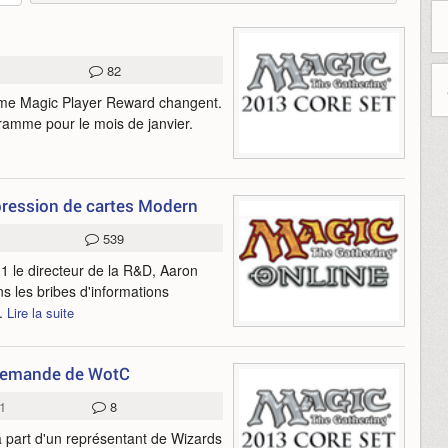
82
mme Magic Player Reward changent.
ogramme pour le mois de janvier.
pression de cartes Modern
539
11 le directeur de la R&D, Aaron
ns les bribes d'informations
..
Lire la suite
a demande de WotC
1
8
a part d'un représentant de Wizards