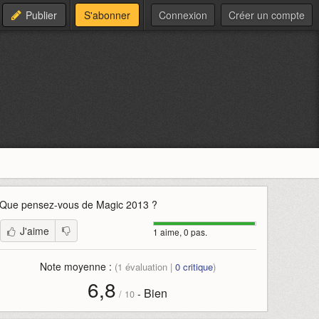
Publier
S'abonner
Connexion
Créer un compte
Que pensez-vous de
Magic 2013
?
J'aime
1 aime, 0 pas.
Note moyenne :
(
1
évaluation |
0
critique
)
6,8
Bien
-
/
10