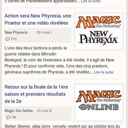
5 cartes de Planeswalkers apparaissant...
Lire la suite
Action sera New Phyrexia, une
Praetor et une vidéo révélées
New Phyrexia
30 mars 2011
111
L'une des deux factions a perdu la
guerre relatée dans Mirrodin
Besieged, le nom de l'extension a été révélé, il s'agit de New
Phyrexia ! Et pour confirmer cela, l'une des cinq praetors,
généraux suprêmes de Phyrexia, a été révélée...
Lire la suite
Retour sur la finale de la 1ère
saison et premiers résultats
de la 2e
Magic the Gathering Online
10 mai 2009
74
Stefan Steiner, alias tomy_vercety, revient sur sa victoire lors du