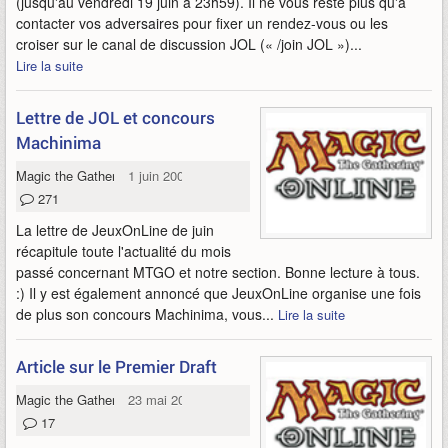
(jusqu'au vendredi 19 juin à 23h59). Il ne vous reste plus qu'à
contacter vos adversaires pour fixer un rendez-vous ou les
croiser sur le canal de discussion JOL (« /join JOL »)...
Lire la suite
Lettre de JOL et concours
Machinima
Magic the Gathering Online
1 juin 2009
271
La lettre de JeuxOnLine de juin
récapitule toute l'actualité du mois
passé concernant MTGO et notre section. Bonne lecture à tous.
:) Il y est également annoncé que JeuxOnLine organise une fois
de plus son concours Machinima, vous...
Lire la suite
Article sur le Premier Draft
Magic the Gathering Online
23 mai 2009
17