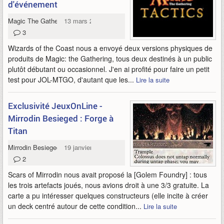
d'événement
Magic The Gathering Tactics
13 mars 2011
3
Wizards of the Coast nous a envoyé deux versions physiques de
produits de Magic: the Gathering, tous deux destinés à un public
plutôt débutant ou occasionnel. J'en ai profité pour faire un petit
test pour JOL-MTGO, d'autant que les...
Lire la suite
Exclusivité JeuxOnLine -
Mirrodin Besieged : Forge à
Titan
Mirrodin Besieged
19 janvier 2011
2
Scars of Mirrodin nous avait proposé la [Golem Foundry] : tous
les trois artefacts joués, nous avions droit à une 3/3 gratuite. La
carte a pu intéresser quelques constructeurs (elle incite à créer
un deck centré autour de cette condition...
Lire la suite